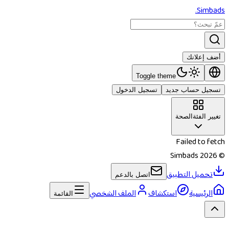
.
Simbads
أضف إعلانك
Toggle theme
تسجيل حساب جديد
تسجيل الدخول
تغيير الفئة
الصحة
Failed to fetch
Simbads
2026
©
تحميل التطبيق
اتصل بالدعم
الرئيسية
استكشاف
الملف الشخصي
القائمة