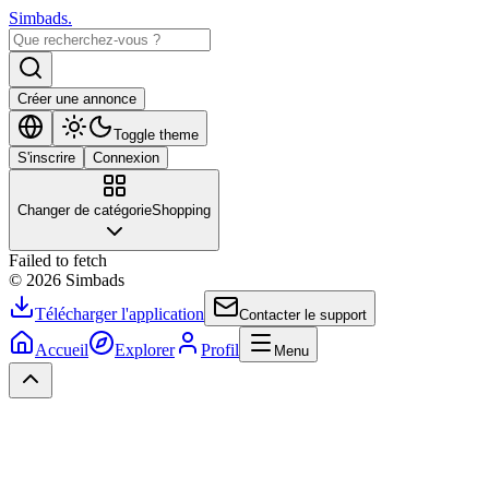
Simbads
.
Créer une annonce
Toggle theme
S'inscrire
Connexion
Changer de catégorie
Shopping
Failed to fetch
©
2026
Simbads
Télécharger l'application
Contacter le support
Accueil
Explorer
Profil
Menu