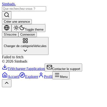
Simbads
.
Créer une annonce
Toggle theme
S'inscrire
Connexion
Changer de catégorie
Vehicules
Failed to fetch
©
2026
Simbads
Télécharger l'application
Contacter le support
Accueil
Explorer
Profil
Menu